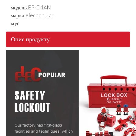
модель:
EP-D14N
марка:
elecpopular
код:
Опис продукту