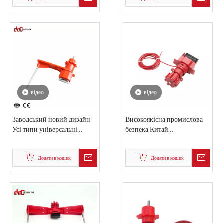
з нейлоновим тросом
Додати в кошик
Додати в кошик
відео
відео
Заводський новий дизайн
Високоякісна промислова
Усі типи універсальні
безпека Китай
стандартні блокування
універсальний
клапанів
регульований блокування
Додати в кошик
Додати в кошик