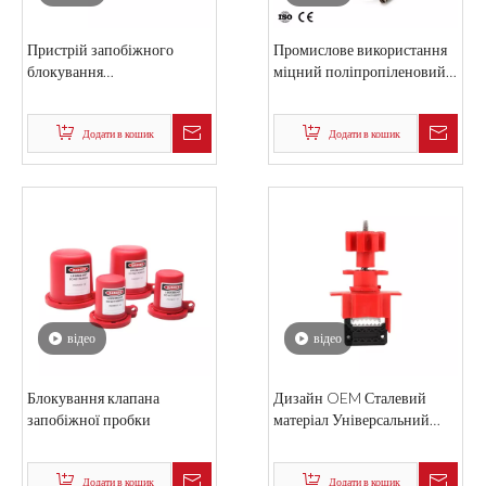
відео
відео
Пристрій запобіжного
Промислове використання
блокування
міцний поліпропіленовий
Поліпропіленовий
запобіжний клапан з
регульований метелик
ручним управлінням
Блокування
Додати в кошик
Додати в кошик
відео
відео
Блокування клапана
Дизайн OEM Сталевий
запобіжної пробки
матеріал Універсальний
затвор-метелик Блокування