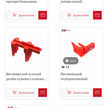
засувки або негабаритні
Міцний поліпропіленовий
пристрої блокування
універсальний
кабелю с
регульований кульовий
кран стандартного розміру
Додати в кошик
Додати в кошик
відео
Високоякісний цілісний
Високоміцний
дизайн кульового клапана
поліпропіленовий
Блокування запобіжного
пластиковий безпечний
клапана Навісний замок
регульований кульовий
Додати в кошик
кран
Додати в кошик