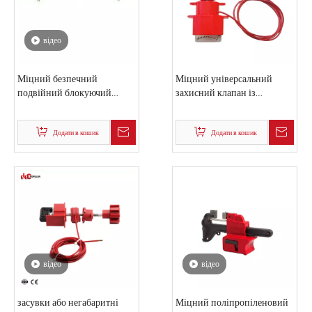
відео
Міцний безпечний
Міцний універсальний
подвійний блокуючий
захисний клапан із
важіль Універсальні
промислової сталі
блокування клапанів
Додати в кошик
Додати в кошик
відео
відео