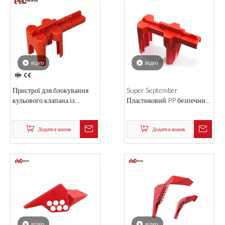
відео
відео
Пристрої для блокування
Super September
кульового клапана із
Пластиковий PP безпечний
високотемпературної
стандартний кульовий кран
стійкості Super September
блокувальних пристроїв
Додати в кошик
Додати в кошик