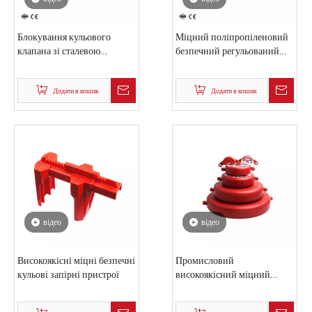
відео
відео
Блокування кульового
Міцний поліпропіленовий
клапана зі сталевою
безпечний регульований
пластиною стандарту
кульовий кран
безпеки A3
Додати в кошик
Додати в кошик
відео
відео
Високоякісні міцні безпечні
Промисловий
кульові запірні пристрої
високоякісний міцний
поліпропіленовий