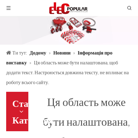
Ти тут:
Додому
»
Новини
»
Інформація про
виставку
»
Ця область може бути налаштована, щоб
додати текст. Настроюється довжина тексту, не впливає на
роботу всього сайту.
Ця область може
Стаття
Категорія
бути налаштована,