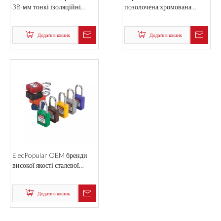
38-мм тонкі ізоляційні
позолочена хромована
скоби червоного кольору
дужка Пластмасова безпека
для тіла замки Canda
Додати в кошик
Додати в кошик
ElecPopular OEM бренди
високої якості сталевої
дужки безпеки замків
Додати в кошик