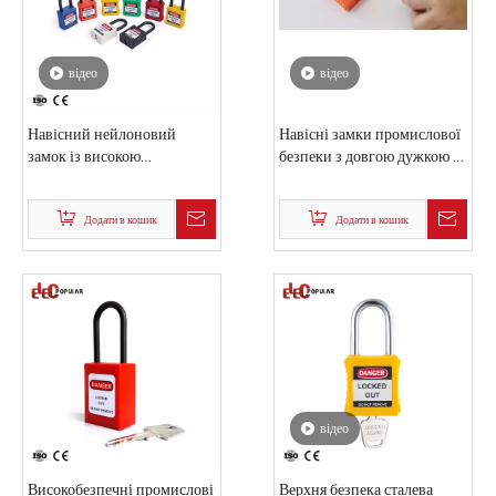
відео
відео
Навісний нейлоновий
Навісні замки промислової
замок із високою
безпеки з довгою дужкою із
надійністю ізоляції
сталі високого рівня
безпеки
Додати в кошик
Додати в кошик
відео
Високобезпечні промислові
Верхня безпека сталева