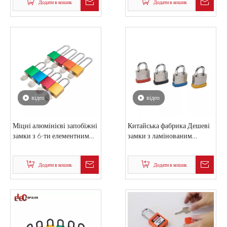
Додати в кошик
логотип
Додати в кошик
відео
відео
Міцні алюмінієві запобіжні
Китайська фабрика Дешеві
замки з 6-ти елементним
замки з ламінованим
замком
замком із короткими
дужками
Додати в кошик
Додати в кошик